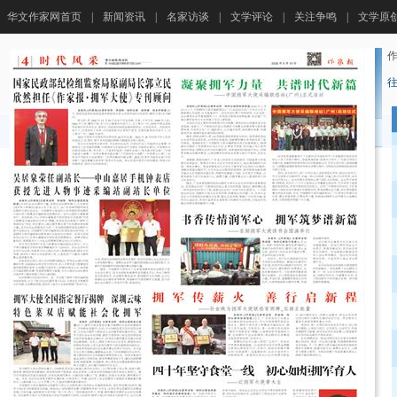
华文作家网首页
|
新闻资讯
|
名家访谈
|
文学评论
|
关注争鸣
|
文学原
作