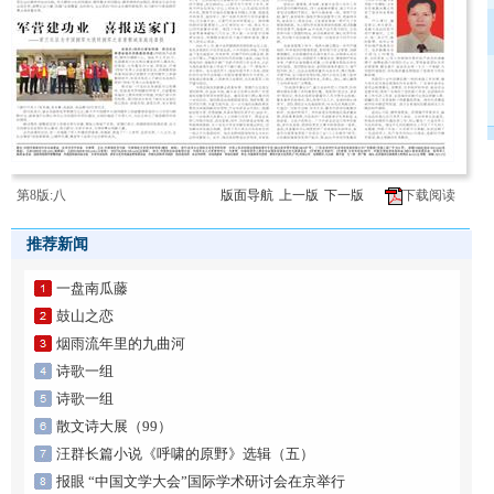
第8版:八
版面导航
上一版
下一版
下载阅读
推荐新闻
一盘南瓜藤
鼓山之恋
烟雨流年里的九曲河
诗歌一组
诗歌一组
散文诗大展（99）
汪群长篇小说《呼啸的原野》选辑（五）
报眼 “中国文学大会”国际学术研讨会在京举行