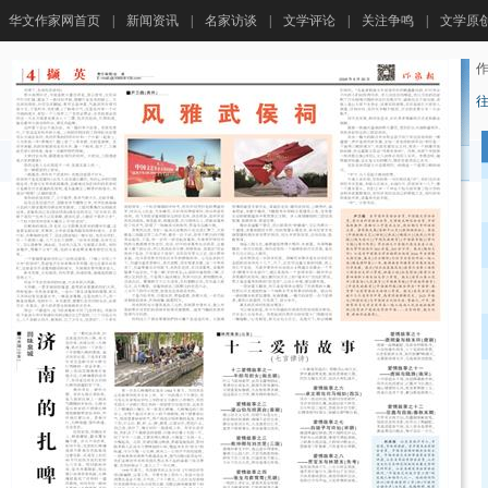
华文作家网首页
|
新闻资讯
|
名家访谈
|
文学评论
|
关注争鸣
|
文学原
作