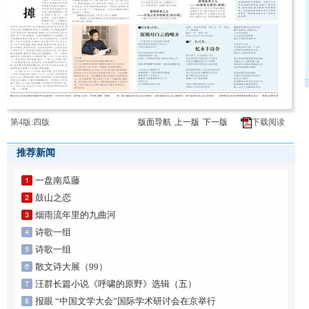
第4版:四版
版面导航
上一版
下一版
下载阅读
推荐新闻
一盘南瓜藤
鼓山之恋
烟雨流年里的九曲河
诗歌一组
诗歌一组
散文诗大展（99）
汪群长篇小说《呼啸的原野》选辑（五）
报眼 “中国文学大会”国际学术研讨会在京举行