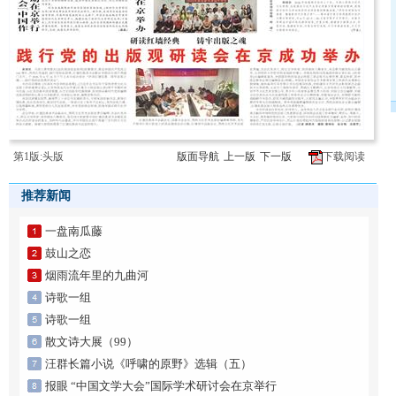
第1版:头版
版面导航
上一版
下一版
下载阅读
推荐新闻
一盘南瓜藤
鼓山之恋
烟雨流年里的九曲河
诗歌一组
诗歌一组
散文诗大展（99）
汪群长篇小说《呼啸的原野》选辑（五）
报眼 “中国文学大会”国际学术研讨会在京举行