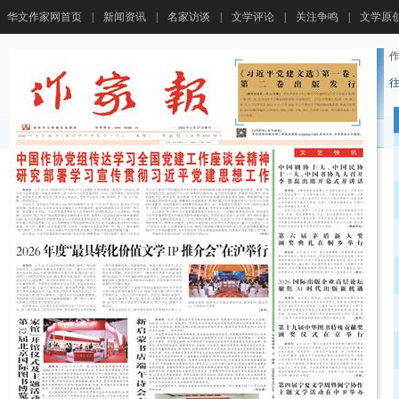
华文作家网首页
|
新闻资讯
|
名家访谈
|
文学评论
|
关注争鸣
|
文学原
作